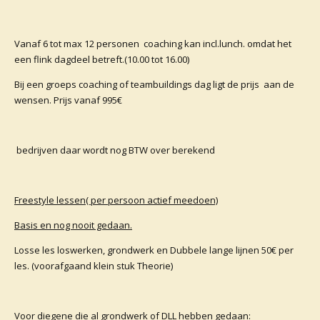
Vanaf 6 tot max 12 personen coaching kan incl.lunch. omdat het
een flink dagdeel betreft.(10.00 tot 16.00)
Bij een groeps coaching of teambuildings dag ligt de prijs aan de
wensen. Prijs vanaf 995€
bedrijven daar wordt nog BTW over berekend
Freestyle lessen( per persoon actief meedoen)
Basis en nog nooit gedaan.
Losse les loswerken, grondwerk en Dubbele lange lijnen 50€ per
les. (voorafgaand klein stuk Theorie)
Voor diegene die al grondwerk of DLL hebben gedaan: